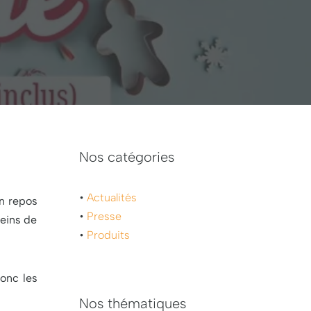
Nos catégories
•
Actualités
un repos
•
Presse
leins de
•
Produits
onc les
Nos thématiques