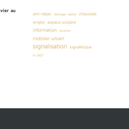
vier
au
anti-tabac
chaussée
balisage
balise
emploi
espace scolaire
information
location
mobilier urbain
signalisation
signalétique
X-LAST