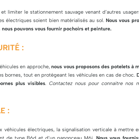
et limiter le stationnement sauvage venant d’autres usagers
 électriques soient bien matérialisés au sol.
Nous vous pr
 nous pouvons vous fournir pochoirs et peinture.
RITÉ :
véhicules en approche,
nous vous proposons des potelets à 
les bornes, tout en protégeant les véhicules en cas de choc.
D
ornes plus visibles
. Contactez nous pour connaitre nos 
E :
véhicules électriques, la signalisation verticale à mettre 
nt de type B6d et d’un panonceau M6i.
Nous vous fournis