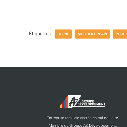
Étiquettes:
BORNE
MOBILIER URBAIN
POCHO
Entreprise familiale ancrée en Val de Loire.
Membre du Groupe AZ Développement.