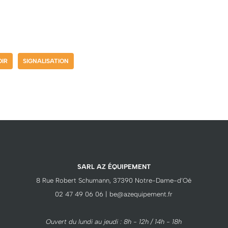
IR
SIGNALISATION
SARL AZ ÉQUIPEMENT
8 Rue Robert Schumann, 37390 Notre-Dame-d’Oé
02 47 49 06 06 | be@azequipement.fr
Ouvert du lundi au jeudi : 8h - 12h / 14h - 18h