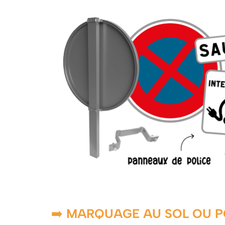
➡️
MARQUAGE AU SOL OU P