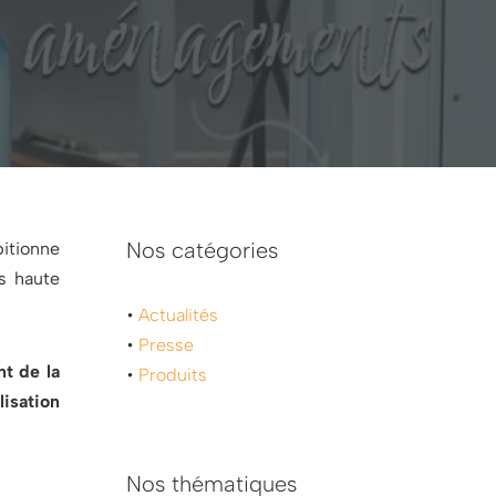
Nos catégories
itionne
s haute
•
Actualités
•
Presse
nt de la
•
Produits
lisation
Nos thématiques