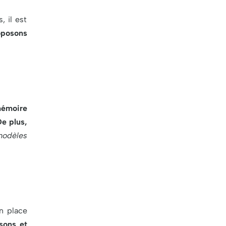
, il est
oposons
mémoire
e plus,
modèles
en place
sons et