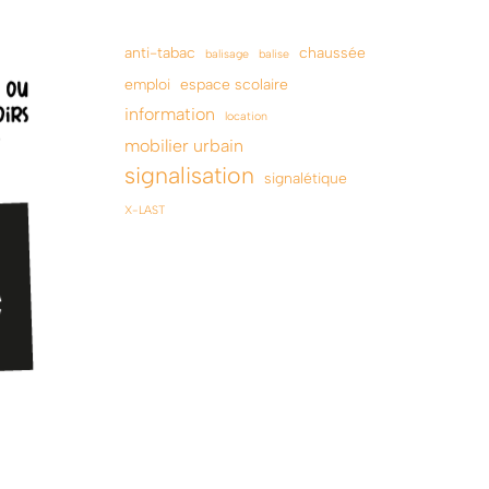
anti-tabac
chaussée
balisage
balise
emploi
espace scolaire
information
location
mobilier urbain
signalisation
signalétique
X-LAST