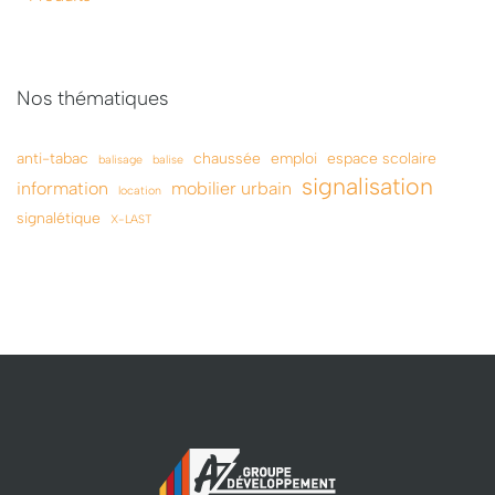
Nos thématiques
anti-tabac
chaussée
emploi
espace scolaire
balisage
balise
signalisation
information
mobilier urbain
location
signalétique
X-LAST