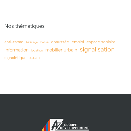
Nos thématiques
anti-tabac
chaussée
emploi
espace scolaire
balisage
balise
signalisation
information
mobilier urbain
location
signalétique
X-LAST